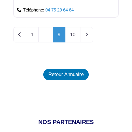
Téléphone:
04 75 29 64 64
Posts navigation
Newer posts
Older posts
1
…
9
10
Retour Annuaire
NOS PARTENAIRES