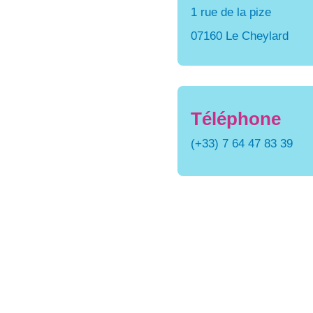
1 rue de la pize
07160 Le Cheylard
Téléphone
(+33) 7 64 47 83 39