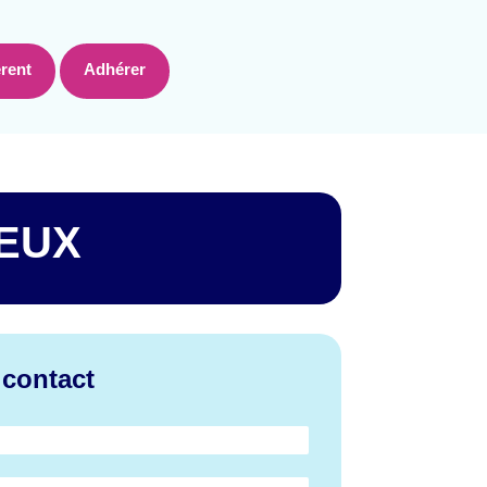
rent
Adhérer
IEUX
 contact