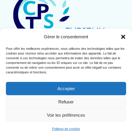
Gérer le consentement
Pour offrir les meilleures expériences, nous utilisons des technologies telles que les
Contact
cookies pour stocker et/ou accéder aux informations des appareils. Le fait de
Mentions légales
consentir à ces technologies nous permettra de traiter des données telles que le
comportement de navigation ou les ID uniques sur ce site. Le fait de ne pas
Politique de cookies (UE)
consentir ou de retirer son consentement peut avoir un effet négatif sur certaines
caractéristiques et fonctions.
Accepter
Refuser
Copyright© 2024 CPTS de l'Eyrieux
Voir les préférences
Création du site
Politique de cookies