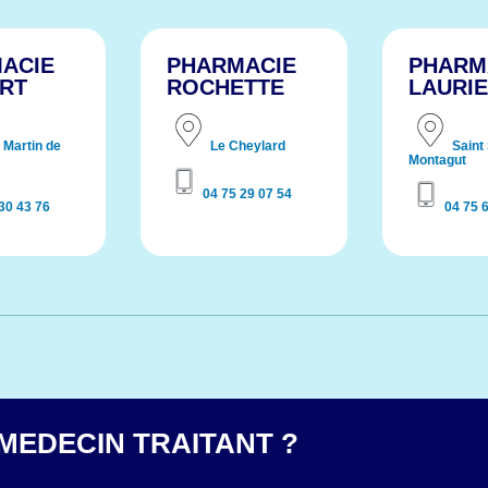
ACIE
PHARMACIE
PHARM
RT
ROCHETTE
LAURI
 Martin de
Le Cheylard
Saint
Montagut
0
4 75 29 07 54
30 43 76
04 75 
 MEDECIN TRAITANT ?