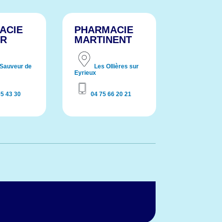
ACIE
PHARMACIE
ER
MARTINENT
 Sauveur de
Les Ollières sur
Eyrieux
65 43 30
04 75 66 20 21