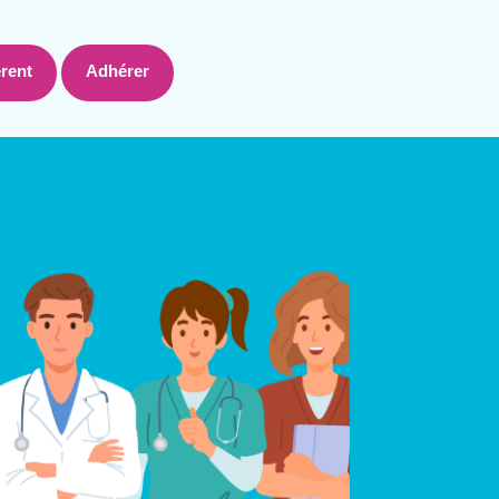
rent
Adhérer