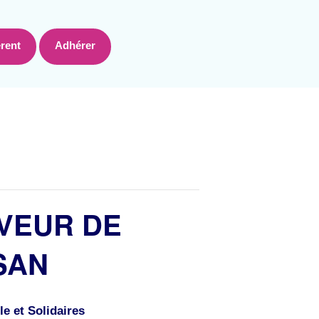
rent
Adhérer
UVEUR DE
SAN
e et Solidaires