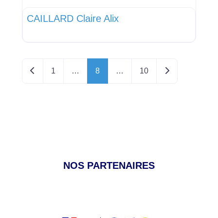
CAILLARD Claire Alix
Posts navigation
Newer posts
Older posts
1
…
8
…
10
NOS PARTENAIRES