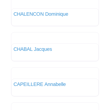
Favor
Kinésithérapeute
CHALENCON Dominique
Favor
Médecin Généraliste
CHABAL Jacques
Favor
Médecin Généraliste
CAPEILLERE Annabelle
Favor
MSP Espace Santé